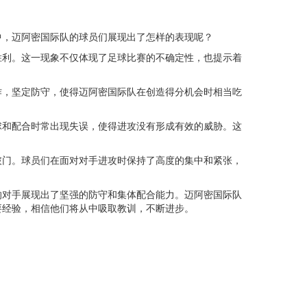
中，迈阿密国际队的球员们展现出了怎样的表现呢？
胜利。这一现象不仅体现了足球比赛的不确定性，也提示着
作，坚定防守，使得迈阿密国际队在创造得分机会时相当吃
球和配合时常出现失误，使得进攻没有形成有效的威胁。这
破门。球员们在面对对手进攻时保持了高度的集中和紧张，
的对手展现出了坚强的防守和集体配合能力。迈阿密国际队
要经验，相信他们将从中吸取教训，不断进步。