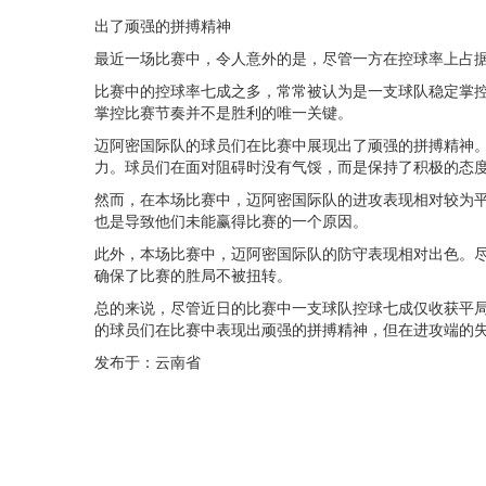
出了顽强的拼搏精神
最近一场比赛中，令人意外的是，尽管一方在控球率上占
比赛中的控球率七成之多，常常被认为是一支球队稳定掌
掌控比赛节奏并不是胜利的唯一关键。
迈阿密国际队的球员们在比赛中展现出了顽强的拼搏精神
力。球员们在面对阻碍时没有气馁，而是保持了积极的态
然而，在本场比赛中，迈阿密国际队的进攻表现相对较为
也是导致他们未能赢得比赛的一个原因。
此外，本场比赛中，迈阿密国际队的防守表现相对出色。
确保了比赛的胜局不被扭转。
总的来说，尽管近日的比赛中一支球队控球七成仅收获平
的球员们在比赛中表现出顽强的拼搏精神，但在进攻端的
发布于：云南省