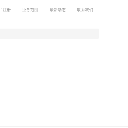
11注册
业务范围
最新动态
联系我们