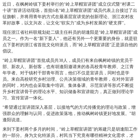
近日，在枫树岭镇下姜村举行的“岭上草帽宣讲团”成立仪式暨“村课二
十讲”首讲活动现场，首批6名“岭上草帽宣讲团”成员代表上台接过了出
征旗帜，并将用青年的方式在最基层宣讲党的创新理论、浙江农村改
革好故事，以文兴农，让文化“软实力”成为乡村发展的“硬支撑”。
现任浙江省社科联规划处二级主任科员的胡逢阳是“岭上草帽宣讲团”成
员之一。作为一名“新下姜人”，他还有另外一个更重要的身份，就是驻
点下姜村的浙江省首批文化特派员，而“岭上草帽宣讲团”正是源自他的
倡议。
“岭上草帽宣讲团”首批成员共38人，成员们有来自枫树岭镇的党员干
部、新农人、新创客，也有胡逢阳邀请来的各高校青年教师、之江青
年学者。对于镇村干部青年而言，他们不仅是宣讲员，同时也是学
员。来自高校研究乡村治理、公共决策领域的青年教师，在对外宣讲
的同时，对内也会采取集中培训、集体备课、示范宣讲等形式不断提
升乡村宣讲骨干的理论水平、知识储备和宣讲能力，真正做到理论学
习、宣传宣讲一体化。
“希望通过宣讲团深入基层，以接地气的方式传播党的理论与政策，增
强群众的理解与认同，促进政策落地，推动枫树岭镇更好地发展。”胡
逢阳说道。
来到下姜村两个多月的时间，“岭上草帽宣讲团”的筹建只是胡逢阳工作
的一部分。身为文化特派员，村民当下究竟有哪些精神文化需求，才