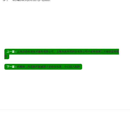
上一篇：
上海必诺检测技术服务有限公司、上海兴炎环境科技有限公司中标环保第三方辅助监管项
目
下一篇：
代餐粉，到底能不能减肥？劝你别当真，小心陷入陷阱