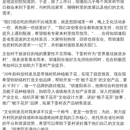
是他迫切想知道的。于是，除了工作日，胡逢阳几乎每个周末和节假
日都会来到下姜村，与村民拉家常，聊聊村里的发展以及他们的文化
需求。
“我们现在吃的用的不比城里差，就是想跟城里一样，晚上文化活动多
一些、再热闹一些就更好了。”“我们农创客创业都有政策支持，但技艺
提升上遇到瓶颈，希望能有专家来村里指导指导。”……在得知胡逢阳
是省里选派的文化特派员，大家特别热情，回答也很实在。而胡逢阳
也把村民的需求一一记下，并积极对接联系相关部门。
文创对于旅游目的地的重要性不言而喻。下姜村作为“世界最佳旅游乡
村”，很多游客慕名而来。胡逢阳在做好文化供给的同时，也在积极思
考如何以文创助力下姜村产业提升。
“20年前科技特派员是带领村民种植栀子花，实现了脱贫致富。现在我
希望协助镇村打造文创品牌，帮助开发一些‘栀子花开’的文创产品，要
从‘0’到‘1’，做一个品牌的路径规划。”胡逢阳表示，他将结合科技特派
员栀子花种植项目，协助导入省级相关文创产业资源，深入挖掘栀子
产业文化，组织开展“栀子花开”文创设计大赛，讲好“栀子花开”故事，
推广“栀子花开”品牌，拓展下姜村农产品销售渠道。
“文化特派员对我来讲不仅是一个称号，更是一份责任，为此，努力提
升村民的获得感和幸福感将始终是我的工作核心。依托所在省社科联
的平台和资源优势，希望可以帮助下姜村讲好属于他们自己的文化故
事。”胡逢阳充满信心地说。